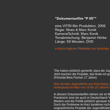
"Dokumentarfilm "P 05""
eine VITRI-film Produktion, 2006
Regie: Nives & Marc Konik
Kamera/Schnitt: Marc Konik
Tonabmischung: Benjamin Hörbe
Länge: 59 Minuten, DVD
in kürze folgt ein Filmtrailer zur Vorschau
"Die haben plötzlich gemerkt, dass die 
Jetzt machen die Projekte, das finde ich gu
(Filmzitat Bela Fischer 17 Jahre)
Was denken Jugendliche aus Kreuzberg, d
hintergrund im Alter von 16 bis 25 Jahren
In diesem Dokumentarfilm stehen sie im Mi
Frankreich sind sie auch in Deutschland 
Medien und die Politik plötzlich genauer
Doch die Probleme im Kiez bestehen nicht 
ungewöhnliche Projekte der Jugendförderu