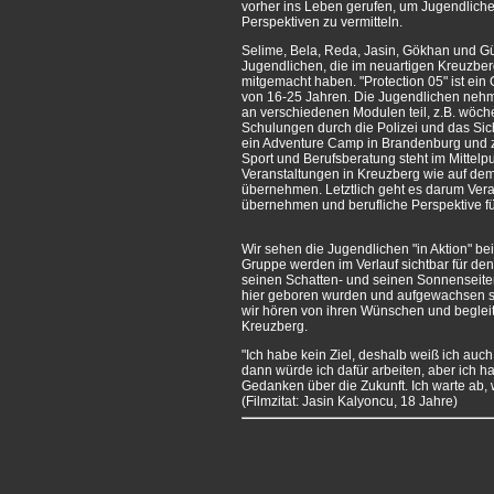
vorher ins Leben gerufen, um Jugendlich
Perspektiven zu vermitteln.
Selime, Bela, Reda, Jasin, Gökhan und G
Jugendlichen, die im neuartigen Kreuzber
mitgemacht haben. "Protection 05" ist ein
von 16-25 Jahren. Die Jugendlichen nehm
an verschiedenen Modulen teil, z.B. wöche
Schulungen durch die Polizei und das Sic
ein Adventure Camp in Brandenburg und 
Sport und Berufsberatung steht im Mittelp
Veranstaltungen in Kreuzberg wie auf dem
übernehmen. Letztlich geht es darum Ver
übernehmen und berufliche Perspektive fü
Wir sehen die Jugendlichen "in Aktion" b
Gruppe werden im Verlauf sichtbar für den
seinen Schatten- und seinen Sonnenseiten
hier geboren wurden und aufgewachsen si
wir hören von ihren Wünschen und begleite
Kreuzberg.
"Ich habe kein Ziel, deshalb weiß ich auch n
dann würde ich dafür arbeiten, aber ich ha
Gedanken über die Zukunft. Ich warte ab, 
(Filmzitat: Jasin Kalyoncu, 18 Jahre)